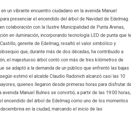
 en un vibrante encuentro ciudadano en la avenida Manuel
 para presenciar el encendido del árbol de Navidad de Edelmag.
n colaboración con la Ilustre Municipalidad de Punta Arenas,
ción en iluminación, incorporando tecnología LED de punta que l
astillo, gerente de Edelmag, resaltó el valor simbólico y
n obsequio que, durante más de dos décadas, ha contribuido a
ión, el majestuoso árbol contó con más de tres kilómetros de
ue se adaptó a la demanda de un público que enfrentó las bajas
según estimó el alcalde Claudio Radonich alcanzó casi las 10
 mayores, quienes llegaron desde primeras horas para disfrutar d
La avenida Manuel Bulnes se convirtió, a partir de las 19:00 horas,
o el encendido del árbol de Edelmag como uno de los momentos
cembrina en la ciudad, marcando el inicio de las